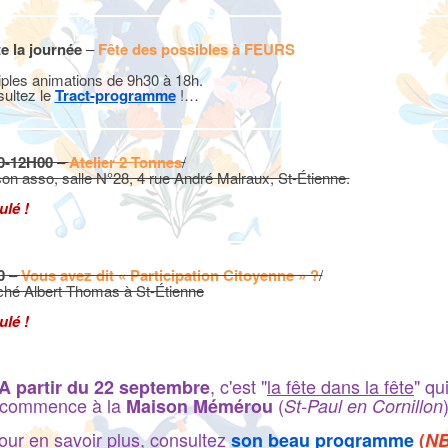
e la journée
–
Fête des possibles à FEURS
iples animations de 9h30 à 18h.
ultez le
Tract-programme
!…
0-12H00
–
Atelier 2 Tonnes
/
on asso, salle N°28, 4 rue André Malraux, St-Étienne.
lé !
0
–
Vous avez dit « Participation Citoyenne » ?
/
hé Albert Thomas à St-Étienne
lé !
, c'est "
la fête dans la fête
" qu
A partir du 22 septembre
commence à la
(
Maison Mémérou
St-Paul en Cornillon
our en savoir plus, consultez
son beau programme
(
NB