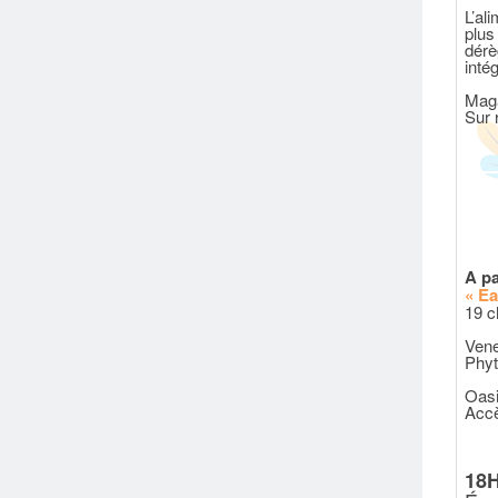
L’al
plus
dérè
inté
Mag
Sur 
A pa
« Ea
19 c
Vene
Phyt
Oasi
Accè
18