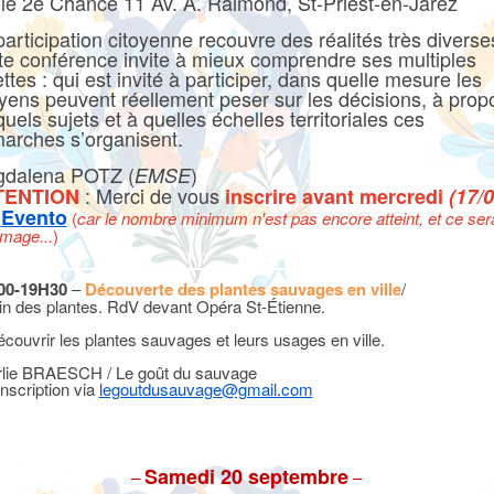
le 2e Chance 11 Av. A. Raimond, St-Priest-en-Jarez
participation citoyenne recouvre des réalités très diverse
te conférence invite à mieux comprendre ses multiples
ttes : qui est invité à participer, dans quelle mesure les
oyens peuvent réellement peser sur les décisions, à prop
uels sujets et à quelles échelles territoriales ces
arches s’organisent.
dalena POTZ (
)
EMSE
: Merci de vous
TENTION
inscrire avant mercredi
(17/0
r
Evento
(
car le nombre minimum n'est pas encore atteint, et ce sera
mage...
)
00-19H30
–
Découverte des plantes sauvages en ville
/
in des plantes. RdV devant Opéra St-Étienne.
couvrir les plantes sauvages et leurs usages en ville.
lie BRAESCH / Le goût du sauvage
inscription via
legoutdusauvage@gmail.com
Samedi 20 septembre
–
–