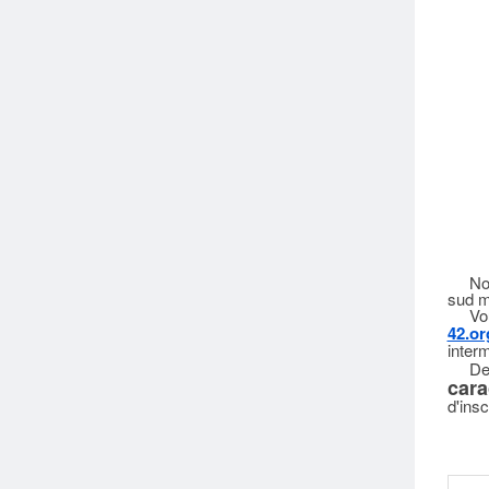
Nous 
sud m
Vous 
42.or
inter
De pl
cara
d'insc