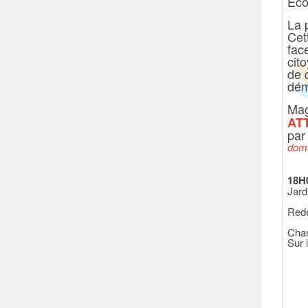
Éco
La 
Cet
face
cit
de q
dém
Mag
AT
pa
dom
18H
Jard
Redé
Char
Sur 