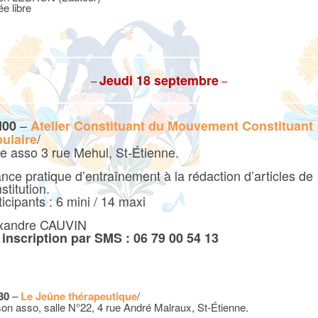
ée libre
Jeudi 18 septembre
–
–
–
H00
Atelier Constituant du Mouvement Constituant
/
ulaire
le asso 3 rue Mehul, St-Étienne.
nce pratique d’entraînement à la rédaction d’articles de
stitution.
icipants : 6 mini / 14 maxi
xandre CAUVIN
r
inscription par SMS : 06 79 00 54 13
30
–
Le Jeûne thérapeutique
/
on asso, salle N°22, 4 rue André Malraux, St-Étienne.