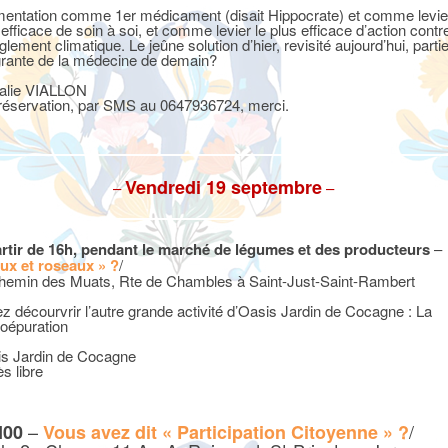
imentation comme 1er médicament (disait Hippocrate) et comme levier
 efficace de soin à soi, et comme levier le plus efficace d’action contre
glement climatique. Le jeûne solution d’hier, revisité aujourd’hui, parti
grante de la médecine de demain?
alie VIALLON
réservation, par SMS au 0647936724, merci.
Vendredi 19 septembre
–
–
rtir de 16h, pendant le marché de légumes et des producteurs
–
ux et roseaux » ?
/
hemin des Muats, Rte de Chambles à Saint-Just-Saint-Rambert
z décourvrir l’autre grande activité d’Oasis Jardin de Cocagne : La
oépuration
s Jardin de Cocagne
s libre
–
/
H00
Vous avez dit « Participation Citoyenne » ?