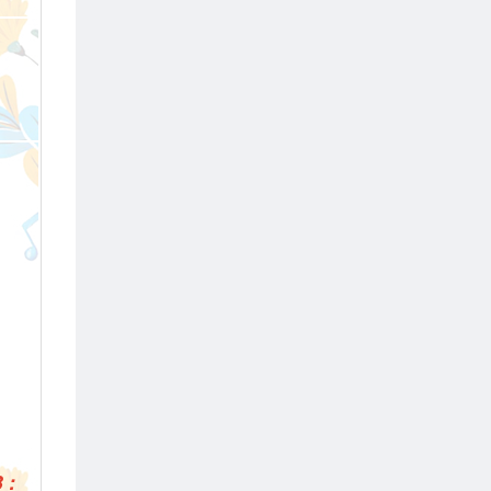
i
)
 :