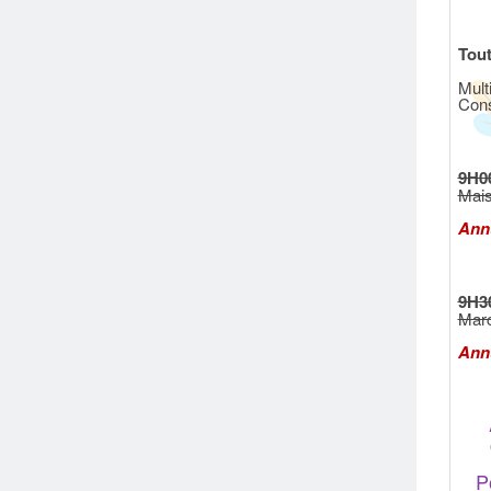
Tout
Mult
Cons
9H0
Mais
Annu
9H3
Marc
Annu
P