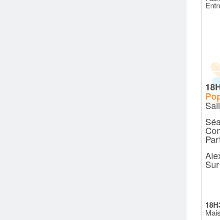
Entr
18
Pop
Sal
Séa
Con
Part
Ale
Su
18H
Mais