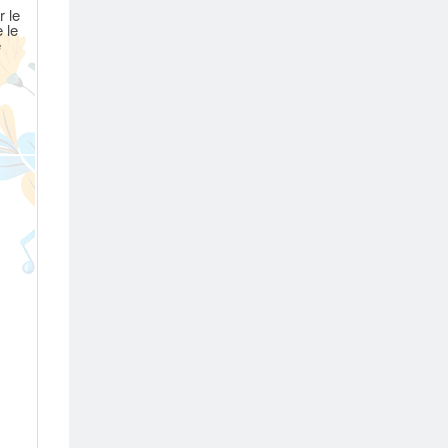
 le
 le
e