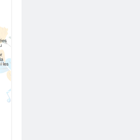
rées
u
ur
la
i les