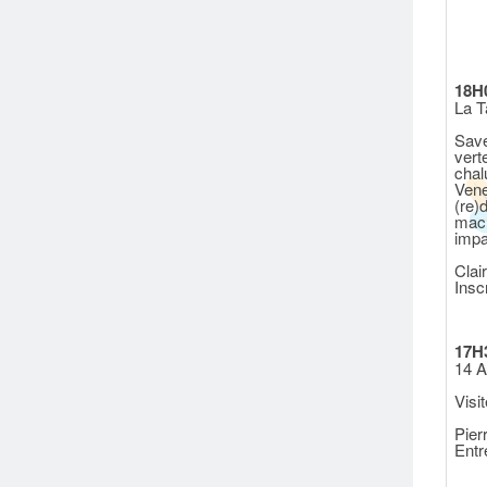
18H
La T
Save
vert
chal
Vene
(re)
mach
impa
Clai
Insc
17H
14 A
Visi
Pier
Entr