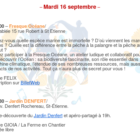
Mardi 16 septembre
–
–
00
–
Fresque Océane
/
ablée 15 rue Robert à St Etienne
z-vous quelle espèce marine est immortelle ? D’où viennent les ma
es ? Quelle est la différence entre la pêche à la palangre et la pêche a
ut ?
z participer à la Fresque Océane, un atelier ludique et collaboratif po
découvrir l’Océan : sa biodiversité fascinante, son rôle essentiel dans 
ine climatique, l’étendue de ses nombreuses ressources, mais auss
cts de nos activités. Tout ça n’aura plus de secret pour vous !
re FELIX
ription sur
BilletWeb
30
–
Jardin DENFERT
/
v. Denfert Rochereau, St-Étienne.
te-découverte du
Jardin Denfert
et apéro-partagé à 19h.
re GIOIA / La Ferme en Chantier
ée libre