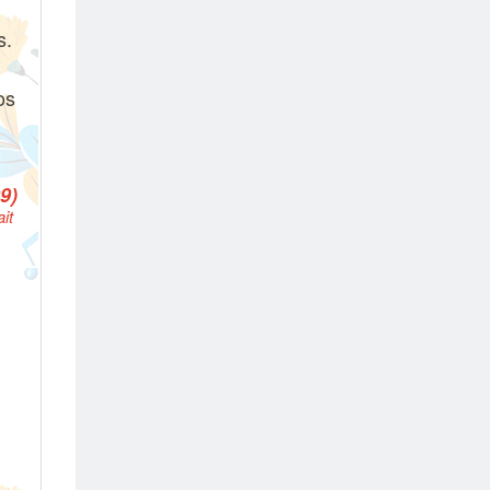
s.
os
9)
it