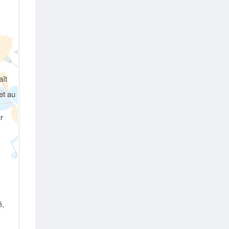
aît
et au
r
é,