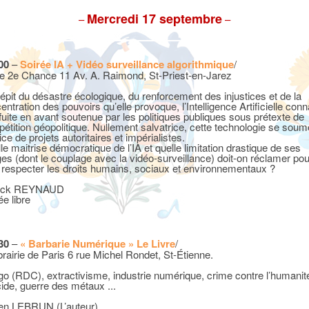
Mercredi 17 septembre
–
–
00
–
Soirée IA + Vidéo surveillance algorithmique
/
e 2e Chance 11 Av. A. Raimond, St-Priest-en-Jarez
épit du désastre écologique, du renforcement des injustices et de la
entration des pouvoirs qu’elle provoque, l’Intelligence Artificielle conn
fuite en avant soutenue par les politiques publiques sous prétexte de
étition géopolitique. Nullement salvatrice, cette technologie se soum
ce de projets autoritaires et impérialistes.
le maitrise démocratique de l’IA et quelle limitation drastique de ses
es (dont le couplage avec la vidéo-surveillance) doit-on réclamer pou
e respecter les droits humains, sociaux et environnementaux ?
rick REYNAUD
ée libre
30
–
« Barbarie Numérique » Le Livre
/
ibrairie de Paris 6 rue Michel Rondet, St-Étienne.
o (RDC), extractivisme, industrie numérique, crime contre l’humanit
ide, guerre des métaux ...
en LEBRUN (L’auteur)