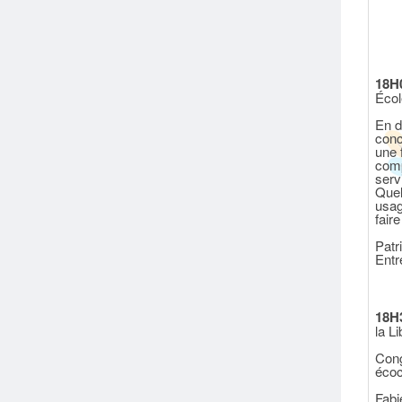
18H
Écol
En d
conc
une 
comp
servi
Quel
usag
fair
Pat
Entr
18H
la L
Cong
écoc
Fabi