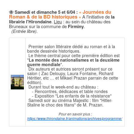
Journées du
🐝
Samedi et dimanche 5 et 6/04 :
«
Roman & de la BD historiques
»
A l'initiative de
la
librairie l'Hirondaine
.
Lieu
: au sein du château des
Bruneaux sur la commune de
Firminy
.
(Entrée libre).
Premier salon littéraire dédié au roman et à la
bande dessinée historiques.
Le thème central pour cette première édition est
"
La montée des nationalismes et la deuxième
guerre mondiale
".
Dix auteurs et autrices seront présent sur ce
salon ( Zac Deloupy, Laura Fontaine, Richard
Héritier, etc … et Mikael Prazan parrain de cette
édition).
Durant tout le week-end au château :
- Rencontres, dédicaces et table rondes
- Exposition "Les enfants de la résistance"
Samedi soir au cinéma Majestic : film "Hitler-
Staline le choc des titans" de M. Prazan.
Pour en savoir plus :
https://www.lhirondaine.fr/animations/archives/programme/