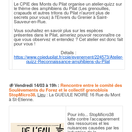
Le CPIE des Monts du Pilat organise un atelier-quizz sur
le thème des amphibiens du Pilat (Les grenouilles,
crapauds et autres tritons du Pilat n'auront plus de
secrets pour vous) à l'Envers du Grenier à Saint-
Sauveur-en-Rue.
Vous souhaitez en savoir plus sur les espèces
présentes dans le Pilat, aimeriez pouvoir reconnaître ce
que vous observez et entendez ? Cet atelier est donc fait
pour vous !
Détails :
https://www.cpiedupilat.fr/cpie/evenement/224573/Atelier-
quizz-Reconnaissance-amphibiens-du-Pilat
🐝
Vendredi 14/03 à 19h :
Rencontre entre le comité des
Soulèvements du Forez et le collectif grenoblois
StopMicro38
.
Lieu
: La GUEULE NOIRE 16 Rue du Mont
à St-Etienne.
Pour info... StopMicro38
lutte contre l’accaparement
des ressources et les
nuisances causées par les
industries de la