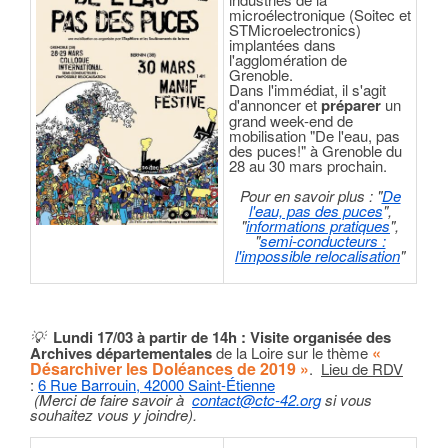
microélectronique (Soitec et
STMicroelectronics)
implantées dans
l'agglomération de
Grenoble.
Dans l'immédiat, il s'agit
d'annoncer et
préparer
un
grand week-end de
mobilisation "De l'eau, pas
des puces!" à Grenoble du
28 au 30 mars prochain.
Pour en savoir plus : "
De
l'eau, pas des puces
",
"
informations pratiques
",
"
semi-conducteurs :
l'impossible relocalisation
"
💡
Lundi 17/03 à partir de 14h :
Visite organisée des
«
Archives départementales
de la Loire sur le thème
Désarchiver les Doléances de 2019 »
.
Lieu de RDV
:
6 Rue Barrouin, 42000 Saint-Étienne
(Merci de faire savoir à
contact@ctc-42.org
si vous
souhaitez vous y joindre).