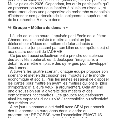
Municipales de 2026. Cependant, les outils participatifs qu’il
va proposer peuvent nous inspirer à plusieurs niveaux, et
notamment dans une perspective de recherche susceptible
d’intéresser nos partenaire de l’enseignement supérieur et
de la recherche. A suivre donc !...
🎯
Groupe
«
Métiers de demain
»
L’étude-action en cours, impulsée par l’Ecole de la 2éme
Chance locale, consiste à mettre au point un jeu
déclencheur d'idées de métiers du futur adaptés à
l’apprenant.e (en passant par son bilan de compétences) et
aux quatre scenarii de l’ADEME.
Ce jeu sert aussi collectivement à prendre conscience
des activités soutenables, à débloquer l'imaginaire, à
débattre, à mettre en place des synergies pour développer
des filières.
A travers les quatre scénarii, chaque équipe propose son
scénario et met en discussion ses impacts sur le monde
économique et social. Puis les jeunes essaient de disposer
les cartes pour mettre en avant les métiers qui ont le "plus
d'importance" à leurs yeux (à argumenter). Cela amène
une discussion sur la diversité des métiers et des
compétences nécessaires. Les groupes requestionnent
ainsi les capacités d'inclusivité / accessibilité ou sélectivité
des métiers, etc.
A ce jour un contact a été établi avec SEM pour obtenir
des financements européens dans le cadre du
programme : PROCESS avec l’association ENACTUS.