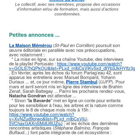
Le collectif, avec ses membres, propose des occasions
d'information et/ou de formation, mais aussi d'actions
coordonnées.
Petites annonces
...
La Maison Mémérou
(
St-Paul en Cornillon
) poursuit son
œuvre éditoriale en parallèle avec nos préoccupations,
avec notamment :
* La mise en ligne, sur sa chaîne Youtube, des interviews
de la playlist Pertusato :
https://www.youtube.com/watch?
v=GOLS7hQPkOU&list=PLxd_mlbCsVjKv5xd_dtYb3JkHYlfz3g
. En février, après les échos du forum Partag’eau 42, sont
apparus les entretiens avec Manuel Bompard, Yohann
Duriaux ... et, ce jour même,
Pierre Stambul
(
UJFP
). Pour
mars et avril seront mis en ligne des interviews de Brahim
Zenaf, Sarah Battegay ... Parmi les prochains rendez-vous,
Natacha Gondran
est attendue ...
* Sinon "
la Bavarde
" met en ligne un conte pour enfants
pour les sensibiliser à l'eau, les arbres et la nature comme
toujours le 8 de chaque mois mois à 15h :
https://www.youtube.com/watch?
v=XvNZud9orwo&list=PLxd_mlbCsVjIJ-
5VChaxGAXnSMdU6UZgJ
; et les échos des dernières
rencontres artistiques (
Stéphane Balmino, François
Buffaud...
) font partie intégrante de cet écosystème :