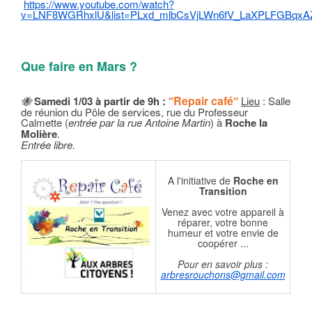
https://www.youtube.com/watch?
v=LNF8WGRhxlU&list=PLxd_mlbCsVjLWn6fV_LaXPLFGBqx
Qu
e faire en Mars ?
Repair café
🐝
Samedi
1/03 à partir de 9h :
"
"
Lieu
: Salle
de réunion du Pôle de services, rue du Professeur
Calmette (
entrée par la rue Antoine Martin
) à
Roche la
Molière
.
Entrée libre.
A l'initiative de
Roche en
Transition
Venez avec votre appareil à
réparer, votre bonne
humeur et votre envie de
coopérer ...
Pour en savoir plus :
arbresrouchons@gmail.com