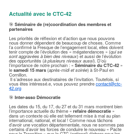
Actualité avec le CTC-42
🎯
Séminaire de (re)coordination des membres et
partenaires
Les priorités de réflexion et d’action que nous pouvons
nous donner dépendent de beaucoup de choses. Comme
l’a confirmé la Fresque de l’engagement local, elles doivent
tenir compte de l’évolution des « mégatendances » (
qui se
sont aggravées à bien des niveaux
) et aussi de l’évolution
des opportunités (
à plusieurs niveaux aussi
). D’où
l’importance de notre prochain : «
Séminaire du CTC-42
»
le
samedi 15 mars
(
après-midi et soirée
) à St-Paul en
Cornillon.
Il s’adresse aux destinataires de l’invitation. Toutefois, si
vous êtes intéressé.e, vous pouvez prendre
contact@ctc-
42.org
🎯
Inter-asso Démocratie
Les dates du 15, du 17, du 27 et du 31 mars montrent bien
l’importance actuelle du thème «
refaire démocratie
»
dans un contexte où elle est tellement mise à mal au plan
international, national, et local ! Comme nous tâchons
d’avoir une vocation départementale, nous ne sommes pas
certains d’avoir les forces de conduire le nouveau « Pacte
pour la Transition » que le CTC (national) élabore pour les