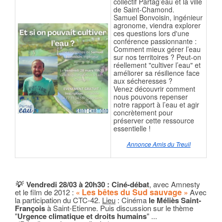
collectif Partag’eau et la ville
de Saint-Chamond.
Samuel Bonvoisin, ingénieur
agronome, viendra explorer
ces questions lors d'une
conférence passionnante :
Comment mieux gérer l’eau
sur nos territoires ? Peut-on
réellement "cultiver l’eau" et
améliorer sa résilience face
aux sécheresses ?
Venez découvrir comment
nous pouvons repenser
notre rapport à l’eau et agir
concrètement pour
préserver cette ressource
essentielle !
Annonce Amis du Treuil
💡
Vendredi 28/03
à 20h30 : Ciné-débat
, avec Amnesty
Les bêtes du Sud sauvage
et
le film de 2012 :
«
»
Avec
la participation du CTC-42.
Lieu
: Cinéma
le Méliès Saint-
François
à Saint-Etienne. Puis
discussion sur le thème
"
Urgence climatique et droits humains
" ...