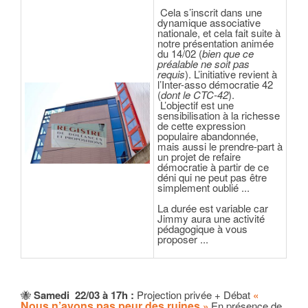
Cela s’inscrit dans une
dynamique associative
nationale, et cela fait suite à
notre présentation animée
du 14/02 (
bien que ce
préalable ne soit pas
requis
). L’initiative revient à
l’Inter-asso démocratie 42
(
dont le CTC-42
).
L’objectif est une
sensibilisation à la richesse
de cette expression
populaire abandonnée,
mais aussi le prendre-part à
un projet de refaire
démocratie à partir de ce
déni qui ne peut pas être
simplement oublié ...
La durée est variable car
Jimmy aura une activité
pédagogique à vous
proposer ...
🐝
Samedi 22/03 à 17h :
Projection privée + Débat
«
Nous n’avons pas peur des ruines
»
En présence de