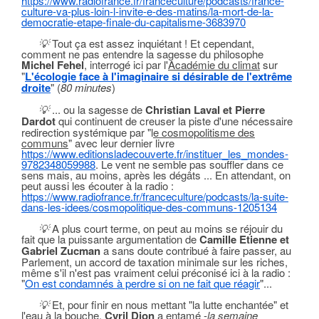
https://www.radiofrance.fr/franceculture/podcasts/france-
culture-va-plus-loin-l-invite-e-des-matins/la-mort-de-la-
democratie-etape-finale-du-capitalisme-3683970
💡
Tout ça est assez inquiétant ! Et cependant,
comment ne pas entendre la sagesse du philosophe
Michel Fehel
, interrogé ici par l'
Académie du climat
sur
"
L'écologie face à l'imaginaire si désirable de l'extrême
droite
" (
80 minutes
)
💡
... ou la sagesse de
Christian Laval et Pierre
Dardot
qui continuent de creuser la piste d'une nécessaire
redirection systémique par "l
e cosmopolitisme des
communs
" avec leur dernier livre
https://www.editionsladecouverte.fr/instituer_les_mondes-
9782348059988
. Le vent ne semble pas souffler dans ce
sens mais, au moins, après les dégâts ... En attendant, on
peut aussi les écouter à la radio :
https://www.radiofrance.fr/franceculture/podcasts/la-suite-
dans-les-idees/cosmopolitique-des-communs-1205134
💡
A plus court terme, on peut au moins se réjouir du
fait que la puissante argumentation de
Camille Etienne et
Gabriel Zucman
a sans doute contribué à faire passer, au
Parlement, un accord de taxation minimale sur les riches,
même s'il n'est pas vraiment celui préconisé ici à la radio :
"
On est condamnés à perdre si on ne fait que réagir
"...
💡
Et, pour finir en nous mettant "la lutte enchantée" et
l'eau à la bouche,
Cyril Dion
a entamé -
la semaine