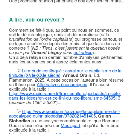
Une prochaine réunion partenariale doit avoir lieu en mars...
A lire, voir ou revoir ?
Comment se fait-il que, au point où nous en sommes, ce
soit le déni écologique, social et démocratique (
et la
brutalisation de l'ordre capitaliste
) qui progresse partout, et
de façon accélérée depuis des mois, et que faire dans ce
contexte ? (
NB
: Tiens, c'est justement la question posée
ce jour par
Vincent Liegey
dans
cet article
)...
On a déjà relayé un certain nombre d'analyses pertinentes,
mais les suivantes sont assez éclairantes aussi
...
💡
Le monde confisqué : essai sur le capitalisme de la
finitude (XVIe-XXIe siècle)
,
Arnaud Orain
, Ed.
Flammarion, 2025. A cette occasion l'auteur a bien résumé
sa thèse pour
Alternatives économiques
. Il l'a aussi
expliquée à la radio :
https://www.radiofrance.fr/franceculture/podcasts/la-suite-
dans-les-idees/en-est-ce-fini-du-neo-liberalisme-6459513
(
écouter de 1'36" à 33'0"
)...
💡
https://www.seuil.com/ouvrage/le-capitalisme-de-l-
apocalypse-quinn-slobodian/9782021451405
,
Quinn
Slobodian
a une analyse complémentaire, que Romaric
Godin a bien résumée sur
Mediapart
, et qu'il a -lui-même-
expliquée à la radio :