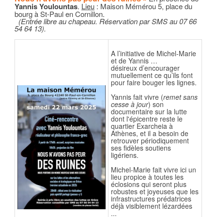
Yannis Youlountas
.
Lieu
: Maison Mémérou 5, place du
bourg à St-Paul en Cornillon.
(Entrée libre au chapeau. Réservation par SMS au 07 66
54 64 13).
A l’initiative de Michel-Marie
et de Yannis …
désireux d’encourager
mutuellement ce qu’ils font
pour faire bouger les lignes.
Yannis fait vivre (
remet sans
cesse à jour
) son
documentaire sur la lutte
dont l'épicentre reste le
quartier Exarcheia à
Athènes, et il a besoin de
retrouver périodiquement
ses fidèles soutiens
ligériens.
Michel-Marie fait vivre ici un
lieu propice à toutes les
éclosions qui seront plus
robustes et joyeuses que les
infrastructures prédatrices
déjà visiblement lézardées
...