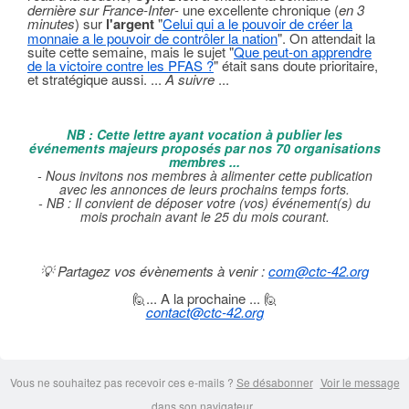
dernière sur France-Inter
- une excellente chronique (
en 3
minutes
) sur
l'argent
"
Celui qui a le pouvoir de créer la
monnaie a le pouvoir de contrôler la nation
". On attendait la
suite cette semaine, mais le sujet "
Que peut-on apprendre
de la victoire contre les PFAS ?
" était sans doute prioritaire,
et stratégique aussi. ...
A suivre
...
NB : Cette lettre ayant vocation à publier les
événements majeurs proposés par nos 70 organisations
membres ...
- Nous invitons nos membres à alimenter cette publication
avec les annonces de leurs prochains temps forts.
- NB : Il convient de déposer votre (vos) événement(s) du
mois prochain avant le 25 du mois courant.
💡
Partagez vos évènements à venir :
com@ctc-42.org
🙋... A la prochaine ... 🙋‍
contact@ctc-42.org
Vous ne souhaitez pas recevoir ces e-mails ?
Se désabonner
Voir le message
dans son navigateur