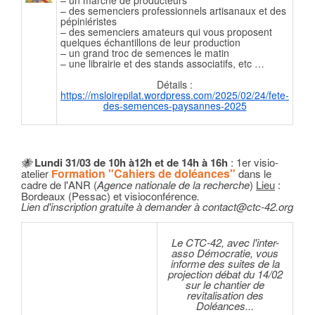
– des semenciers professionnels artisanaux et des
pépiniéristes
– des semenciers amateurs qui vous proposent
quelques échantillons de leur production
– un grand troc de semences le matin
– une librairie et des stands associatifs, etc …
Détails :
https://msloirepilat.wordpress.com/2025/02/24/fete-
des-semences-paysannes-2025
🐝
Lundi 31/03 de 10h à12h et de 14h à 16h
: 1er visio-
ormation "Cahiers de doléances"
atelier
F
dans le
cadre de l'ANR (
Agence nationale de la recherche
)
Lieu
:
Bordeaux (Pessac) et visioconférence
.
Lien d'inscription gratuite à demander à contact@ctc-42.org
Le CTC-42, avec l'inter-
asso Démocratie, vous
informe des suites de la
projection débat du 14/02
sur le chantier de
revitalisation des
Doléances...