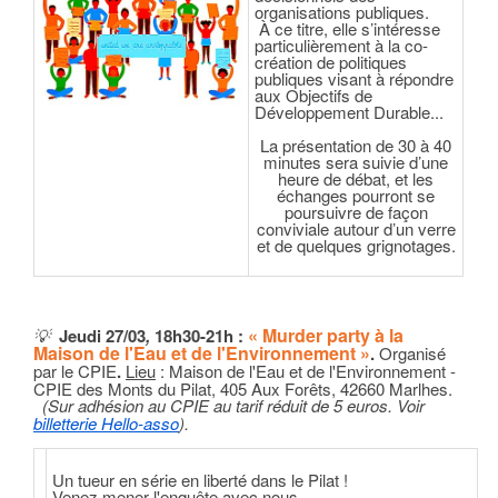
organisations publiques.
À ce titre, elle s’intéresse
particulièrement à la co-
création de politiques
publiques visant à répondre
aux Objectifs de
Développement Durable...
La présentation de 30 à 40
minutes sera suivie d’une
heure de débat, et les
échanges pourront se
poursuivre de façon
conviviale autour d’un verre
et de quelques grignotages.
« Murder party à la
💡
Jeudi 27/03
,
18h30-21h
:
Maison de l'Eau et de l'Environnement »
.
Organisé
par le CPIE
.
Lieu
: Maison de l'Eau et de l'Environnement -
CPIE des Monts du Pilat, 405 Aux Forêts, 42660 Marlhes.
(
Sur adhésion au CPIE au tarif réduit de 5 euros. Voir
billetterie Hello-asso
)
.
Un tueur en série en liberté dans le Pilat !
Venez mener l'enquête avec nous...